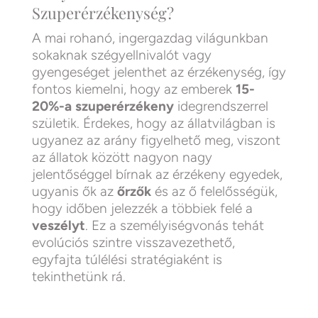
Szuperérzékenység?
A mai rohanó, ingergazdag világunkban
sokaknak szégyellnivalót vagy
gyengeséget jelenthet az érzékenység, így
fontos kiemelni, hogy az emberek
15-
20%-a szuperérzékeny
idegrendszerrel
születik. Érdekes, hogy az állatvilágban is
ugyanez az arány figyelhető meg, viszont
az állatok között nagyon nagy
jelentőséggel bírnak az érzékeny egyedek,
ugyanis ők az
őrzők
és az ő felelősségük,
hogy időben jelezzék a többiek felé a
veszélyt
. Ez a személyiségvonás tehát
evolúciós szintre visszavezethető,
egyfajta túlélési stratégiaként is
tekinthetünk rá.