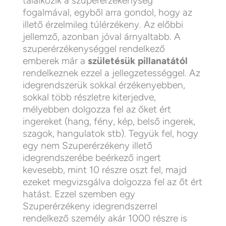
találkozik a szuperérzékenység
fogalmával, egyből arra gondol, hogy az
illető érzelmileg túlérzékeny. Az előbbi
jellemző, azonban jóval árnyaltabb. A
szuperérzékenységgel rendelkező
emberek már a
születésük pillanatától
rendelkeznek ezzel a jellegzetességgel. Az
idegrendszerük sokkal érzékenyebben,
sokkal több részletre kiterjedve,
mélyebben dolgozza fel az őket ért
ingereket (hang, fény, kép, belső ingerek,
szagok, hangulatok stb). Tegyük fel, hogy
egy nem Szuperérzékeny illető
idegrendszerébe beérkező ingert
kevesebb, mint 10 részre oszt fel, majd
ezeket megvizsgálva dolgozza fel az őt ért
hatást. Ezzel szemben egy
Szuperérzékeny idegrendszerrel
rendelkező személy akár 1000 részre is