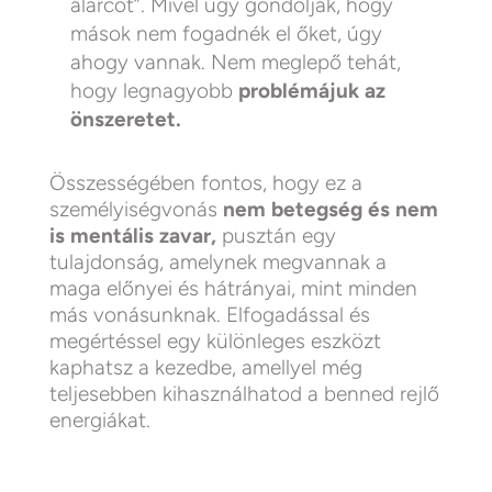
álarcot”. Mivel úgy gondolják, hogy
mások nem fogadnék el őket, úgy
ahogy vannak. Nem meglepő tehát,
hogy legnagyobb
problémájuk az
önszeretet.
Összességében fontos, hogy ez a
személyiségvonás
nem betegség és nem
is mentális zavar,
pusztán egy
tulajdonság, amelynek megvannak a
maga előnyei és hátrányai, mint minden
más vonásunknak. Elfogadással és
megértéssel egy különleges eszközt
kaphatsz a kezedbe, amellyel még
teljesebben kihasználhatod a benned rejlő
energiákat.