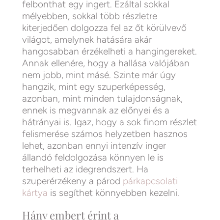
felbonthat egy ingert. Ezáltal sokkal
mélyebben, sokkal több részletre
kiterjedően dolgozza fel az őt körülvevő
világot, amelynek hatására akár
hangosabban érzékelheti a hangingereket.
Annak ellenére, hogy a hallása valójában
nem jobb, mint másé. Szinte már úgy
hangzik, mint egy szuperképesség,
azonban, mint minden tulajdonságnak,
ennek is megvannak az előnyei és a
hátrányai is. Igaz, hogy a sok finom részlet
felismerése számos helyzetben hasznos
lehet, azonban ennyi intenzív inger
állandó feldolgozása könnyen le is
terhelheti az idegrendszert. Ha
szuperérzékeny a párod
párkapcsolati
kártya
is segíthet könnyebben kezelni.
Hány embert érint a