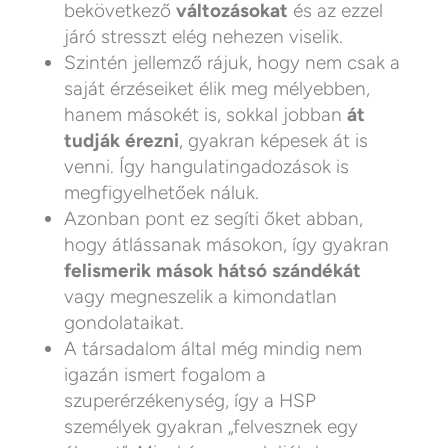
bekövetkező
változásokat
és az ezzel
járó stresszt elég nehezen viselik.
Szintén jellemző rájuk, hogy nem csak a
saját érzéseiket élik meg mélyebben,
hanem másokét is, sokkal jobban
át
tudják érezni
, gyakran képesek át is
venni. Így hangulatingadozások is
megfigyelhetőek náluk.
Azonban pont ez segíti őket abban,
hogy átlássanak másokon, így gyakran
felismerik mások hátsó szándékát
vagy megneszelik a kimondatlan
gondolataikat.
A társadalom által még mindig nem
igazán ismert fogalom a
szuperérzékenység, így a HSP
személyek gyakran „felvesznek egy