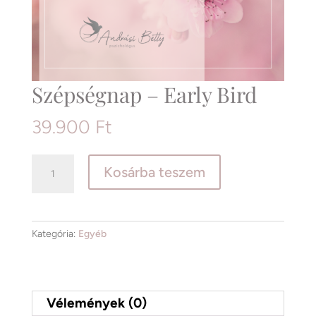
Szépségnap – Early Bird
39.900
Ft
Szépségnap
Kosárba teszem
-
Early
Bird
mennyiség
Kategória:
Egyéb
Vélemények (0)