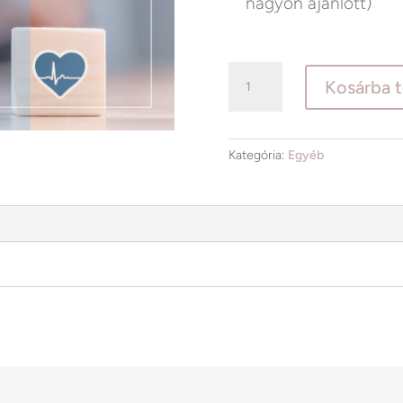
nagyon ajánlott)
NLS
Kosárba 
-
PLUSZ
csomag
Kategória:
Egyéb
mennyiség