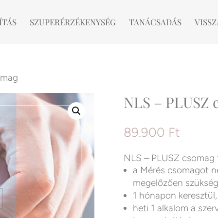
ÍTÁS
SZUPERÉRZÉKENYSÉG
TANÁCSADÁS
VISSZ
omag
NLS – PLUSZ 
89.900
Ft
NLS – PLUSZ csomag t
a Mérés csomagot ne
megelőzően szükség
1 hónapon keresztül,
heti 1 alkalom a szer