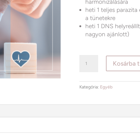
harmonizálására
heti 1 teljes parazita
a tünetekre
heti 1 DNS helyreállí
nagyon ajánlott)
NLS
Kosárba 
-
PLUSZ
csomag
Kategória:
Egyéb
mennyiség