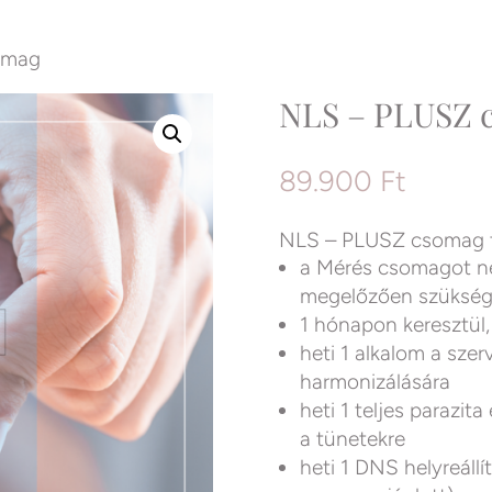
omag
NLS – PLUSZ 
89.900
Ft
NLS – PLUSZ csomag t
a Mérés csomagot ne
megelőzően szükség
1 hónapon keresztül,
heti 1 alkalom a szer
harmonizálására
heti 1 teljes parazita
a tünetekre
heti 1 DNS helyreállí