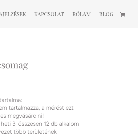
AJELZÉSEK
KAPCSOLAT
RÓLAM
BLOG
csomag
artalma:
m tartalmazza, a mérést ezt
es megvásárolni!
 heti 3, összesen 12 db alkalom
vezet több területének