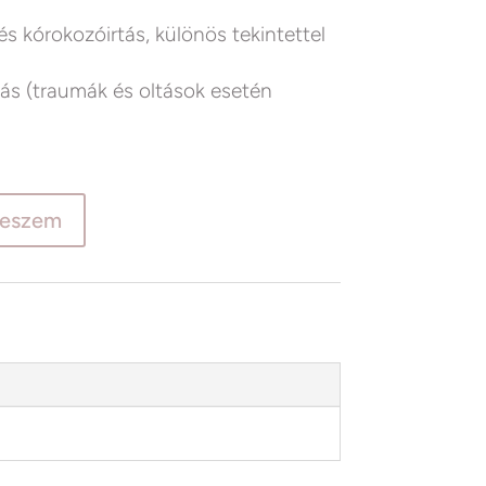
 és kórokozóirtás, különös tekintettel
tás (traumák és oltások esetén
teszem