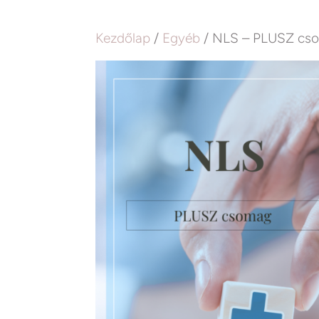
Kezdőlap
/
Egyéb
/ NLS – PLUSZ cs