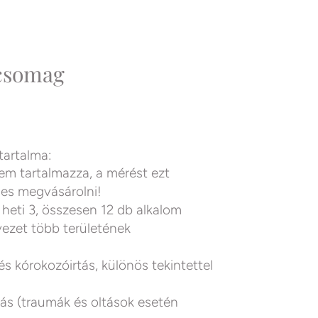
csomag
artalma:
m tartalmazza, a mérést ezt
es megvásárolni!
 heti 3, összesen 12 db alkalom
vezet több területének
 és kórokozóirtás, különös tekintettel
tás (traumák és oltások esetén