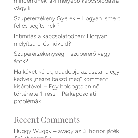
mindenkinek, aki mélyebb kapcsolódásra
vágyik
Szuperérzékeny Gyerek – Hogyan ismerd
fel és segíts neki?
Intimitás a kapcsolatodban: Hogyan
mélyítsd el és növeld?
Szuperérzékenység – szupererő vagy
átok?
Ha kávét kérek, odadobja az asztalra egy
kedves „nesze baszd meg” komment
kíséretével. – Egy boldogtalan nő
története 1. rész – Párkapcsolati
problémák
Recent Comments
Huggy Wuggy – avagy az új horror játék