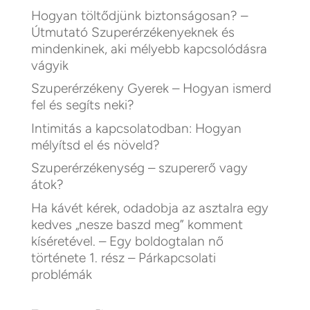
Hogyan töltődjünk biztonságosan? –
Útmutató Szuperérzékenyeknek és
mindenkinek, aki mélyebb kapcsolódásra
vágyik
Szuperérzékeny Gyerek – Hogyan ismerd
fel és segíts neki?
Intimitás a kapcsolatodban: Hogyan
mélyítsd el és növeld?
Szuperérzékenység – szupererő vagy
átok?
Ha kávét kérek, odadobja az asztalra egy
kedves „nesze baszd meg” komment
kíséretével. – Egy boldogtalan nő
története 1. rész – Párkapcsolati
problémák