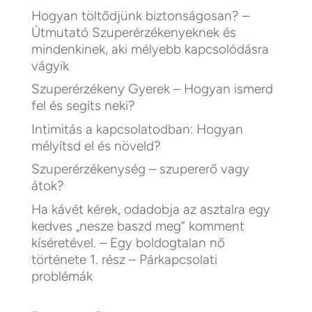
Hogyan töltődjünk biztonságosan? –
Útmutató Szuperérzékenyeknek és
mindenkinek, aki mélyebb kapcsolódásra
vágyik
Szuperérzékeny Gyerek – Hogyan ismerd
fel és segíts neki?
Intimitás a kapcsolatodban: Hogyan
mélyítsd el és növeld?
Szuperérzékenység – szupererő vagy
átok?
Ha kávét kérek, odadobja az asztalra egy
kedves „nesze baszd meg” komment
kíséretével. – Egy boldogtalan nő
története 1. rész – Párkapcsolati
problémák