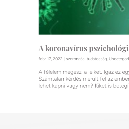
A koronavírus pszichológiá
febr 17, 2022
|
szorongás
,
tudatosság
,
Uncategor
A félelem megeszi a lelket. Igaz ez eg
Számtalan kérdés merült fel az ember
lehet kapni vagy nem? Kiket is bete