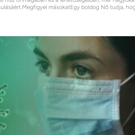
ósulásáért.Megfigyel másokatEgy boldog Nő tudja, ho