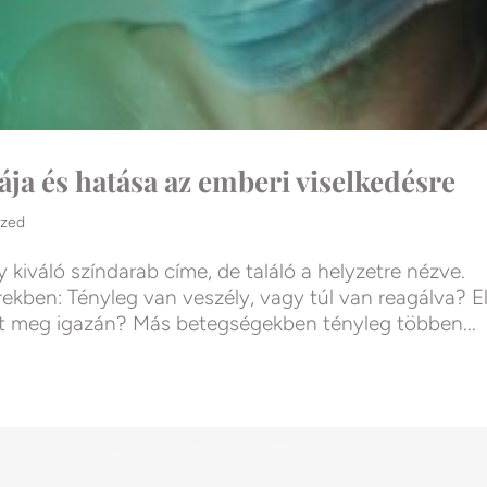
ja és hatása az emberi viselkedésre
ized
y kiváló színdarab címe, de találó a helyzetre nézve.
ekben: Tényleg van veszély, vagy túl van reagálva? E
gít meg igazán? Más betegségekben tényleg többen...