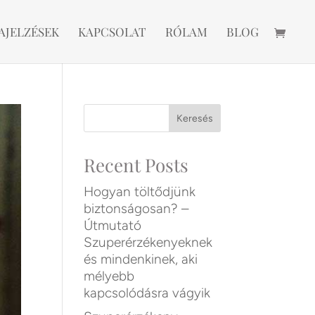
AJELZÉSEK
KAPCSOLAT
RÓLAM
BLOG
Keresés
Recent Posts
Hogyan töltődjünk
biztonságosan? –
Útmutató
Szuperérzékenyeknek
és mindenkinek, aki
mélyebb
kapcsolódásra vágyik