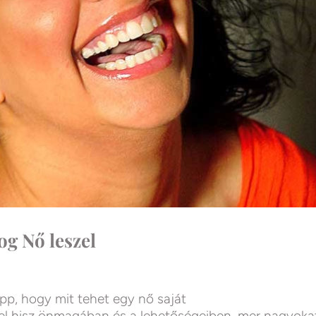
og Nő leszel
ipp, hogy mit tehet egy nő saját
l hisz önmagában és a lehetőségeiben, mer nagyoka